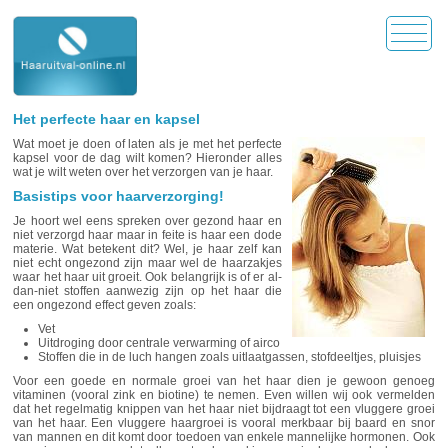
Het perfecte haar en kapsel
Wat moet je doen of laten als je met het perfecte
kapsel voor de dag wilt komen? Hieronder alles
wat je wilt weten over het verzorgen van je haar.
Basistips voor haarverzorging!
Je hoort wel eens spreken over gezond haar en
niet verzorgd haar maar in feite is haar een dode
materie. Wat betekent dit? Wel, je haar zelf kan
niet echt ongezond zijn maar wel de haarzakjes
waar het haar uit groeit. Ook belangrijk is of er al-
dan-niet stoffen aanwezig zijn op het haar die
een ongezond effect geven zoals:
Vet
Uitdroging door centrale verwarming of airco
Stoffen die in de luch hangen zoals uitlaatgassen, stofdeeltjes, pluisjes
Voor een goede en normale groei van het haar dien je gewoon genoeg
vitaminen (vooral zink en biotine) te nemen. Even willen wij ook vermelden
dat het regelmatig knippen van het haar niet bijdraagt tot een vluggere groei
van het haar. Een vluggere haargroei is vooral merkbaar bij baard en snor
van mannen en dit komt door toedoen van enkele mannelijke hormonen. Ook