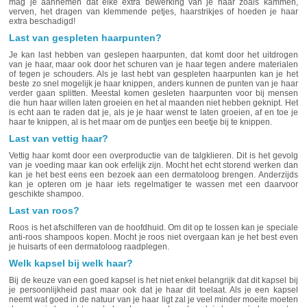
mag je aannemen dat elke extra bewerking van je haar zoals kammen,
verven, het dragen van klemmende petjes, haarstrikjes of hoeden je haar
extra beschadigd!
Last van gespleten haarpunten?
Je kan last hebben van geslepen haarpunten, dat komt door het uitdrogen
van je haar, maar ook door het schuren van je haar tegen andere materialen
of tegen je schouders. Als je last hebt van gespleten haarpunten kan je het
beste zo snel mogelijk je haar knippen, anders kunnen de punten van je haar
verder gaan splitten. Meestal komen gesleten haarpunten voor bij mensen
die hun haar willen laten groeien en het al maanden niet hebben geknipt. Het
is echt aan te raden dat je, als je je haar wenst te laten groeien, af en toe je
haar te knippen, al is het maar om de puntjes een beetje bij te knippen.
Last van vettig haar?
Vettig haar komt door een overproductie van de talgklieren. Dit is het gevolg
van je voeding maar kan ook erfelijk zijn. Mocht het echt storend werken dan
kan je het best eens een bezoek aan een dermatoloog brengen. Anderzijds
kan je opteren om je haar iets regelmatiger te wassen met een daarvoor
geschikte shampoo.
Last van roos?
Roos is het afschilferen van de hoofdhuid. Om dit op te lossen kan je speciale
anti-roos shampoos kopen. Mocht je roos niet overgaan kan je het best even
je huisarts of een dermatoloog raadplegen.
Welk kapsel bij welk haar?
Bij de keuze van een goed kapsel is het niet enkel belangrijk dat dit kapsel bij
je persoonlijkheid past maar ook dat je haar dit toelaat. Als je een kapsel
neemt wat goed in de natuur van je haar ligt zal je veel minder moeite moeten