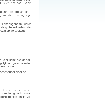
g is en het haar, vaak
 butaan- en propaangas.
ng van de ozonlaag, zijn
s als onaangenaam wordt
aling beïnvloeden de
ezig op de spuitbus.
ne keer komt het uit een
lijkt op gelei. In ieder
igenschappen:
e beschermen voor de
wel is het zachter en het
 dat krullen gaan kroezen
t deze romige pasta vol