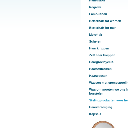
Hairfusion
Regrow
Famoushair
Betterhair for women
Betterhair for men
Morehair
Scheren
Haar knippen
Zelf haar knippen
Haargroeicyclus
Haarstructuren
Haarwassen
Wassen met crémespoeli
Waarom moeten we ons h
borstelen
Stylingproducten voor he
Haarverzorging
Kapsels