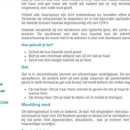
het haar ook gel maar die heeft als nadeel dat ze erg kleveri
ongewenst, een natte look geeft.
Vrijwel alle haarsprays zijn licht ontvlambaar en bevatten ether
Teneinde de milieuhinder te beperken en in het bijzonder aantasti
de meeste bussen haarlak tegenwoordig vrij van CFK's.
Haarlak verspreidt bij het verstuiven een typische geur, die som
ervaren. De spuitnevel van een bus haarlak kan de ademh
waarschuwing de nevel niet in te ademen is dan ook standaard aanw
Hoe gebruik je het?
Schud de bus haarlak eerst goed.
Blijf op een minimale afstand van 10 cm van je haar.
Spuit een dun laagje haarlak op je haar.
Gel
Gel is in verschillende vormen en uitvoeringen verkrijgbaar. De e
sprayflacon, de andere keer uit een potje waarvan de samenstelling 
geval in welk formaat je gel ook koopt, het heeft telkens de zelfde e
ng
Op nat haar: Om je haar meer volume te geven en om je haar t
aar
warme fohn.
Op droog haar: Om je haar te stylen en in model te brengen.
t haar
Moulding mud
Dit stylingproduct is niet zo bekend. Je kan het vergelijken met wax, 
verzwaart je haar niet. Dit flexibele goedje is ideaal om te vermijden
bij nat weer. Ook pijpenkrullen, dreadlocks... kan je vormen me
haarachtige vezeltjes.