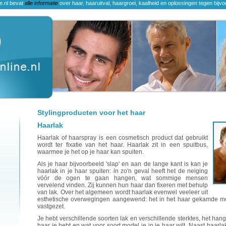
ne.nl bevat
alle informatie
over haar, haaruitval, haargroei, kaalheid en oplossingen tegen bijvo
Stylingproducten voor het haar
Haarlak
Haarlak of haarspray is een cosmetisch product dat gebruikt
wordt ter fixatie van het haar. Haarlak zit in een spuitbus,
waarmee je het op je haar kan spuiten.
Als je haar bijvoorbeeld 'slap' en aan de lange kant is kan je
haarlak in je haar spuiten: in zo'n geval heeft het de neiging
vóór de ogen te gaan hangen, wat sommige mensen
vervelend vinden. Zij kunnen hun haar dan fixeren met behulp
van lak. Over het algemeen wordt haarlak evenwel veeleer uit
esthetische overwegingen aangewend: het in het haar gekamde 
vastgezet.
Je hebt verschillende soorten lak en verschillende sterktes, het hang
haar je hebt en wat voor soort model je in je haar wilt. Naast haarlak