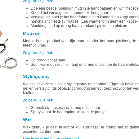
Zo gebruik je het:
Doe ene beetje mouldign mud in je handpalmen en wrijf het soe
Kneed het vervolgens in handdoekdroog haar.
Vervolgens moet je het haar fohnen: een koude fohn zorgt voor
nonchalant,niet te stijf kapsel. Een warme fohn geeft een kapsel
Moulding mud op droog haar voorkomt pieken en pluizen.
Mousse
Mouse is het product voor fijn haar. zonder het haar plakkerig te
meer volume.
Zo gebruik je het:
Op droog of nat haar
Spuit wat mousse in je hand en breng dit aan op de haarwortel
volstaat.
Stylingspray
Wat is het verschil tussen stylingspray en haarlak? Eigenlijk bevat h
gel en verstevigingslotion. Dit product is perfect geschikt voor het ve
krullen.
Zo gebruik je het:
Gebruik stylingspray op droog of nat haar.
Spray vanaf de haarinplant tot aan de puntjes.
Wax
Wax gebruik je best in kort of krullend haar. Je brengt het zo gem
accenten aanbrengen.