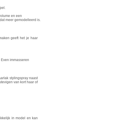
pel.
 volume en een
 dat meer gemodelleerd is.
 maken geeft het je haar
s. Even immasseren
aarlak stylingspray naast
rstevigen van kort haar of
akkelijk in model en kan