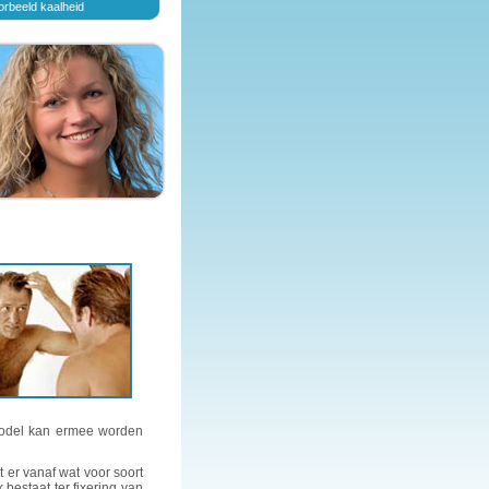
orbeeld kaalheid
model kan ermee worden
t er vanaf wat voor soort
 bestaat ter fixering van